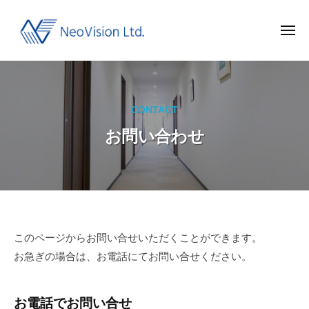
ネ
ー
コ
オ
ン
ビ
メ
ニ
テ
ジ
ュ
ネ
福
ー
ン
ョ
オ
井
ン
ツ
か
ビ
N
へ
CONTACT
ら
e
ジ
ス
高
o
お問い合わせ
ョ
キ
品
V
ン
ッ
質
i
N
プ
な
s
e
眼
i
o
o
鏡
n
V
を
お
このページからお問い合せいただくことができます。
お
i
お急ぎの場合は、お電話にてお問い合せください。
問
届
s
け
い
i
お電話でお問い合せ