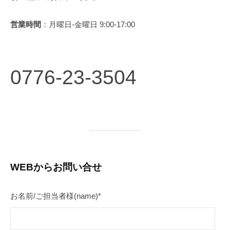
o
合
n
わ
営業時間
：月曜日-金曜日 9:00-17:00
せ
2
0776-23-3504
0
1
9
年
9
月
5
日
WEBからお問い合せ
b
y
お名前/ご担当者様(name)*
管
理
者